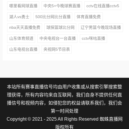
哪里看网球直播
中央5+今晚球赛直播
cctv在线直播cctv5
湖人vs勇士
500比分网比分直播
体育直播免费
nba天天直播免费
球探篮球比分网
辽宁男篮今晚现场直播
山东体育频道
中央电视台一台直播
cctv咪咕直播
山东电视台直播
央视网5节目表
本站所有赛事直播信号均由用户收集或从搜索引擎搜索整
理获得，所有内容均来自互联网，我们自身不提供任何直
播信号和视频内容，如侵犯您的权益请联系我们，我们会
第一时间处理
Copyright © 2021 - 2025 All Rights Reserved 蜘蛛直播网
版权所有