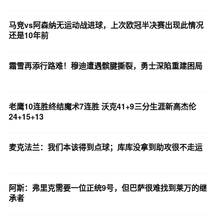
马竞vs阿森纳无运动战进球，上次欧冠半决赛出现此情况
还是10年前
霜雪再添行路难！穆迪遭遇髌腱撕裂，勇士深陷重建困局
老鹰10连胜终结魔术7连胜 沃克41+9三分生涯新高杰伦
24+15+13
麦克法兰：我们本该得到点球；库库没拿到助攻很不走运
阿斯：弗里克需要一位正统9号，但巴萨很难找到莱万的继
承者