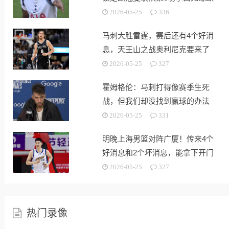
战
2026-05-25
336
马刺大胜雷霆，赛后还有4个好消
息，天王山之战奥利尼克要来了
2026-05-25
327
霍姆格伦：马刺打得像赛季生死
战，但我们却没找到赢球的办法
2026-05-25
331
明晚上海男篮对阵广厦！传来4个
好消息和2个坏消息，能拿下开门
红
2026-05-25
327
热门录像