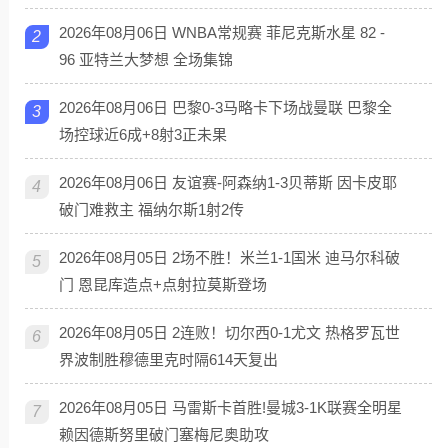
2026年08月06日 WNBA常规赛 菲尼克斯水星 82 -
2
96 亚特兰大梦想 全场集锦
2026年08月06日 巴黎0-3马略卡下场战曼联 巴黎全
3
场控球近6成+8射3正未果
2026年08月06日 友谊赛-阿森纳1-3贝蒂斯 因卡皮耶
4
破门难救主 福纳尔斯1射2传
2026年08月05日 2场不胜！米兰1-1国米 迪马尔科破
5
门 恩昆库造点+点射拉莫斯登场
2026年08月05日 2连败！切尔西0-1尤文 热格罗瓦世
6
界波制胜穆德里克时隔614天复出
2026年08月05日 马雷斯卡首胜!曼城3-1K联赛全明星
7
赖因德斯努里破门塞梅尼奥助攻