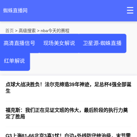
☰
蜘蛛直播网
首页
> 高级搜索 > nba今天的赛程
高清直播信号
现场美女解说
卫星源-蜘蛛直播
红单解说
点球大战决胜负！法尔克缔造39年神迹，足总杯4强全部诞
生
福克斯：我们正在见证文班的伟大，最后阶段的执行力奠
定了胜局
G3上海81-66北京3喜1忧！白边+外线防守统治级，末节需