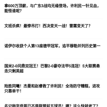
拿600万顶薪，与广东3战均无缘登场，许利民一针见血，
能怪谁呢？
文班杀疯！最惨吊打！西决变天一战！雷霆变天了？
诺伊尔收获个人第13座德甲冠军，追平穆勒并列历史第一
国米2-0问鼎双冠王！巴黎2-0豪夺法甲5连冠！5大联赛悬
念只剩英超
险胜同曦！杰曼和赵睿救了许利民！全场防守糟糕，进攻
只靠单干！
名记称字母哥已不是联盟前五球员！嗯？这么快就老了？