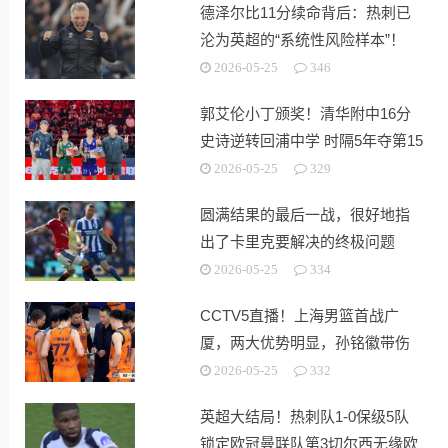
德泽尔比11分续命背后：热刺已
沦为英超的“系统性风险样本”！
2026-05-25
346
郭艾伦小丁颁奖！清华附中16分
史诗逆转回浦中学 时隔5年夺第15
冠
2026-05-25
329
圆满结果的最后一战，很好地指
出了卡里克要解决的终极问题
2026-05-25
334
CCTV5直播！上海男篮首战广
厦，两大优势明显，孙铭徽带伤
出战！
2026-05-25
332
英超大结局！热刺队1-0保级5队
锁定欧冠曼联队第3切尔西无缘欧