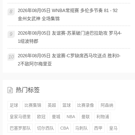
2026年08月05日 WNBA常规赛 多伦多节奏 81 - 92
8
金州女武神 全场集锦
2026年08月05日 友谊赛-苏莱破门迪巴拉助攻 罗马4-
9
1纽波特郡
2026年08月05日 友谊赛-C罗缺席西马坎送点 胜利0-
10
2不敌阿尔梅里亚
热门标签
足球
比赛集锦
英超
篮球
比赛录像
阿森纳
皇家马德里
欧冠
曼城
NBA
曼联
利物浦
巴塞罗那队
切尔西队
CBA
马刺队
西甲
皇马