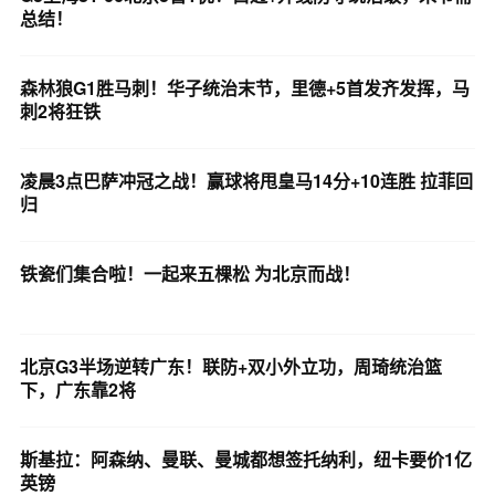
总结！
森林狼G1胜马刺！华子统治末节，里德+5首发齐发挥，马
刺2将狂铁
凌晨3点巴萨冲冠之战！赢球将甩皇马14分+10连胜 拉菲回
归
铁瓷们集合啦！一起来五棵松 为北京而战！
北京G3半场逆转广东！联防+双小外立功，周琦统治篮
下，广东靠2将
斯基拉：阿森纳、曼联、曼城都想签托纳利，纽卡要价1亿
英镑